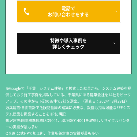
電話で
お問い合わせをする
特徴や導入事例を
詳しくチェック
※Googleで「千葉 システム建築」と検索した結果から、システム建築を提
供しており施工事例を掲載している、千葉県にある建築会社を14社をピック
アップ。その中から下記の条件で3社を選出。（調査日：2024年3月29日）
万葉建設:自由設計で危険物倉庫の建築に必要な、設備も搭載可能なEEEシス
テム建築を提案することをHPに明記
鵜沢建設:国際標準規格ISO9001、環境ISO14001を取得しリサイクルセンタ
ーの実績が最も多い
O企画:公式HPで加工所、作業所兼倉庫の実績が最も多い