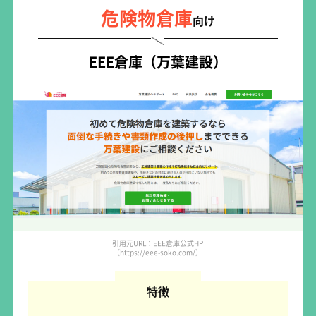
危険物倉庫
向け
EEE倉庫（万葉建設）
引用元URL：EEE倉庫公式HP
（https://eee-soko.com/）
特徴