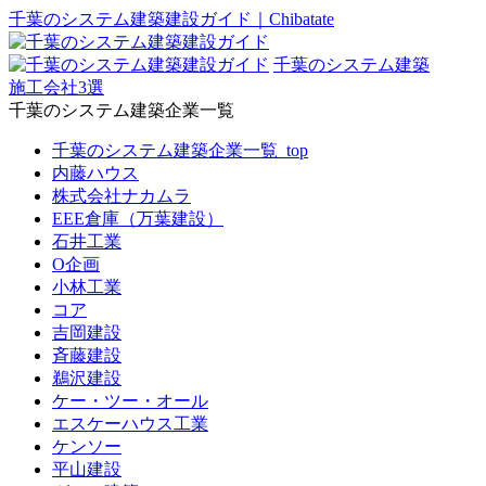
千葉のシステム建築建設ガイド｜Chibatate
千葉のシステム建築
施工会社3選
千葉のシステム建築企業一覧
千葉のシステム建築企業一覧_top
内藤ハウス
株式会社ナカムラ
EEE倉庫（万葉建設）
石井工業
O企画
小林工業
コア
吉岡建設
斉藤建設
鵜沢建設
ケー・ツー・オール
エスケーハウス工業
ケンソー
平山建設