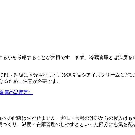
するかを考慮することが大切です。まず、冷蔵倉庫とは
温度を
て
F1～F4級に区分
されます。冷凍食品やアイスクリームなどはF1級
異なるため、注意が必要です。
54/#冷凍倉庫の温度帯）
面への配慮は欠かせません
。害虫・害獣の外部からの侵入はも
境づくり、温度・在庫管理のしやすさといった部分にも気を配