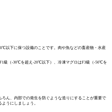
10℃以下に保つ設備
のことです。肉や魚などの畜産物・水産
（-30℃を超え-20℃以下）、冷凍マグロはF3級（-50℃を
ちろん、内部での発生を防ぐような造りにすることが重要で
るようにしましょう。