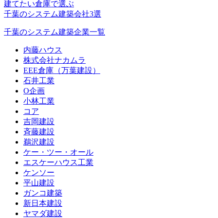
建てたい倉庫で選ぶ
千葉のシステム建築会社3選
千葉のシステム建築企業一覧
内藤ハウス
株式会社ナカムラ
EEE倉庫（万葉建設）
石井工業
O企画
小林工業
コア
吉岡建設
斉藤建設
鵜沢建設
ケー・ツー・オール
エスケーハウス工業
ケンソー
平山建設
ガンコ建築
新日本建設
ヤマダ建設