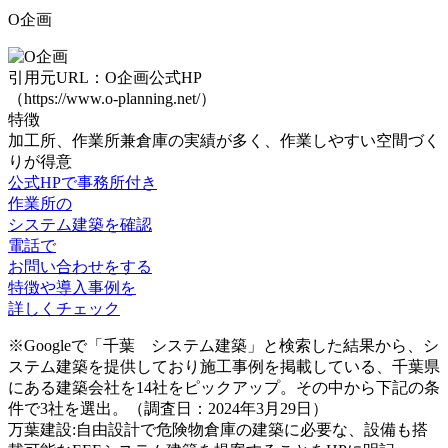
O企画
引用元URL：O企画公式HP
（https://www.o-planning.net/）
特徴
加工所、作業所兼倉庫の実績が多く、
作業しやすい空間づく
りが得意
公式HPで事務所付き
作業所の
システム建築を確認
電話で
お問い合わせをする
特徴や導入事例を
詳しくチェック
※Googleで「千葉 システム建築」と検索した結果から、シ
ステム建築を提供しており施工事例を掲載している、千葉県
にある建築会社を14社をピックアップ。その中から下記の条
件で3社を選出。（調査日：2024年3月29日）
万葉建設:自由設計で危険物倉庫の建築に必要な、設備も搭