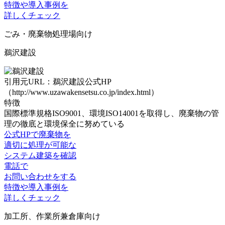
特徴や導入事例を
詳しくチェック
ごみ・廃棄物処理場
向け
鵜沢建設
引用元URL：鵜沢建設公式HP
（http://www.uzawakensetsu.co.jp/index.html）
特徴
国際標準規格ISO9001、環境ISO14001を取得し、廃棄物の
管
理の徹底と環境保全に努めている
公式HPで廃棄物を
適切に処理が可能な
システム建築を確認
電話で
お問い合わせをする
特徴や導入事例を
詳しくチェック
加工所、作業所兼倉庫
向け