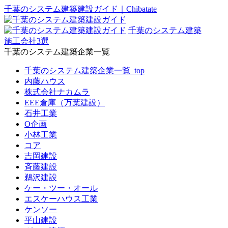
千葉のシステム建築建設ガイド｜Chibatate
千葉のシステム建築
施工会社3選
千葉のシステム建築企業一覧
千葉のシステム建築企業一覧_top
内藤ハウス
株式会社ナカムラ
EEE倉庫（万葉建設）
石井工業
O企画
小林工業
コア
吉岡建設
斉藤建設
鵜沢建設
ケー・ツー・オール
エスケーハウス工業
ケンソー
平山建設