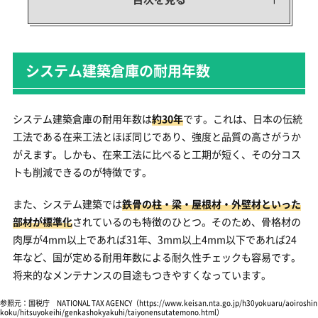
システム建築倉庫の耐用年数
システム建築倉庫の耐用年数は
約30年
です。これは、日本の伝統
工法である在来工法とほぼ同じであり、強度と品質の高さがうか
がえます。しかも、在来工法に比べると工期が短く、その分コス
トも削減できるのが特徴です。
また、システム建築では
鉄骨の柱・梁・屋根材・外壁材といった
部材が標準化
されているのも特徴のひとつ。そのため、骨格材の
肉厚が4mm以上であれば31年、3mm以上4mm以下であれば24
年など、国が定める耐用年数による耐久性チェックも容易です。
将来的なメンテナンスの目途もつきやすくなっています。
参照元：国税庁 NATIONAL TAX AGENCY
（https://www.keisan.nta.go.jp/h30yokuaru/aoiroshin
koku/hitsuyokeihi/genkashokyakuhi/taiyonensutatemono.html）