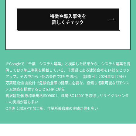
特徴や導入事例を
詳しくチェック
※Googleで「千葉 システム建築」と検索した結果から、システム建築を提
供しており施工事例を掲載している、千葉県にある建築会社を14社をピック
アップ。その中から下記の条件で3社を選出。（調査日：2024年3月29日）
万葉建設:自由設計で危険物倉庫の建築に必要な、設備も搭載可能なEEEシス
テム建築を提案することをHPに明記
鵜沢建設:国際標準規格ISO9001、環境ISO14001を取得しリサイクルセンタ
ーの実績が最も多い
O企画:公式HPで加工所、作業所兼倉庫の実績が最も多い