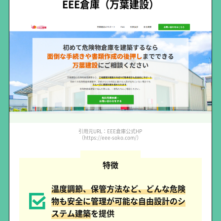
EEE倉庫（万葉建設）
引用元URL：EEE倉庫公式HP
（https://eee-soko.com/）
特徴
温度調節、保管方法など、どんな危険
物も安全に管理が可能な自由設計のシ
ステム建築
を提供