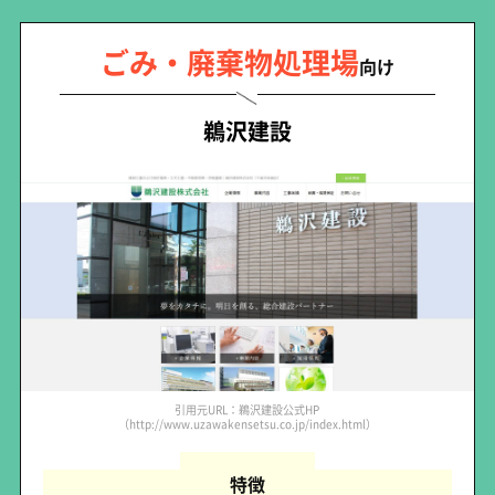
ごみ・廃棄物処理場
向け
鵜沢建設
引用元URL：鵜沢建設公式HP
（http://www.uzawakensetsu.co.jp/index.html）
特徴