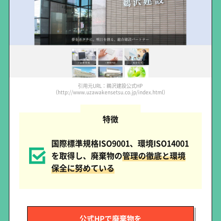
引用元URL：鵜沢建設公式HP
（http://www.uzawakensetsu.co.jp/index.html）
特徴
国際標準規格ISO9001、環境ISO14001
を取得し、廃棄物の
管理の徹底と環境
保全に努めている
公式HPで廃棄物を