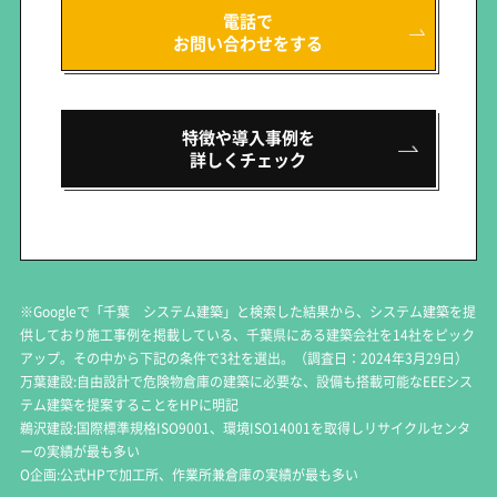
電話で
お問い合わせをする
特徴や導入事例を
詳しくチェック
※Googleで「千葉 システム建築」と検索した結果から、システム建築を提
供しており施工事例を掲載している、千葉県にある建築会社を14社をピック
アップ。その中から下記の条件で3社を選出。（調査日：2024年3月29日）
万葉建設:自由設計で危険物倉庫の建築に必要な、設備も搭載可能なEEEシス
テム建築を提案することをHPに明記
鵜沢建設:国際標準規格ISO9001、環境ISO14001を取得しリサイクルセンタ
ーの実績が最も多い
O企画:公式HPで加工所、作業所兼倉庫の実績が最も多い