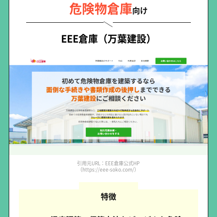
危険物倉庫
向け
EEE倉庫（万葉建設）
引用元URL：EEE倉庫公式HP
（https://eee-soko.com/）
特徴