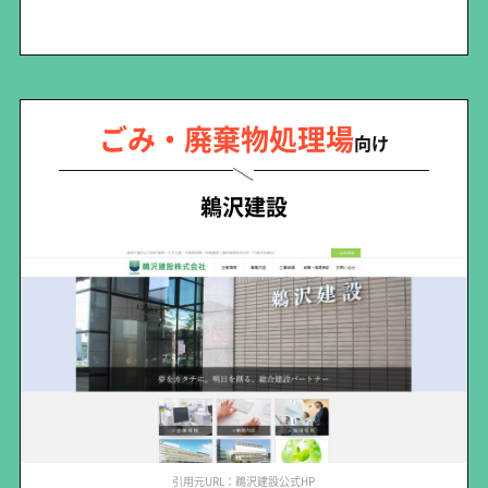
ごみ・廃棄物処理場
向け
鵜沢建設
引用元URL：鵜沢建設公式HP