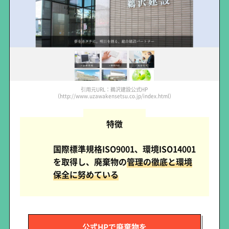
引用元URL：鵜沢建設公式HP
（http://www.uzawakensetsu.co.jp/index.html）
特徴
国際標準規格ISO9001、環境ISO14001
を取得し、廃棄物の
管理の徹底と環境
保全に努めている
公式HPで廃棄物を